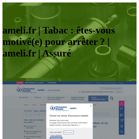
ameli.fr | Tabac : êtes-vous
motivé(e) pour arrêter ? |
ameli.fr | Assuré