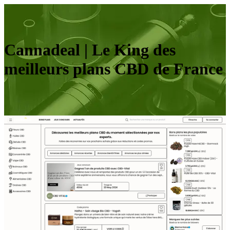
Cannadeal | Le King des
meilleurs plans CBD de France