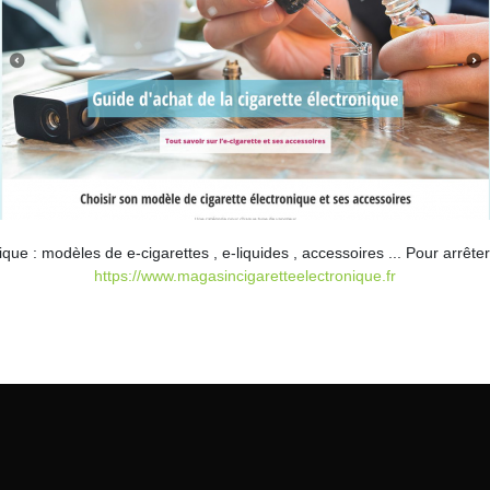
ique : modèles de e-cigarettes , e-liquides , accessoires ... Pour arrêt
https://www.magasincigaretteelectronique.fr